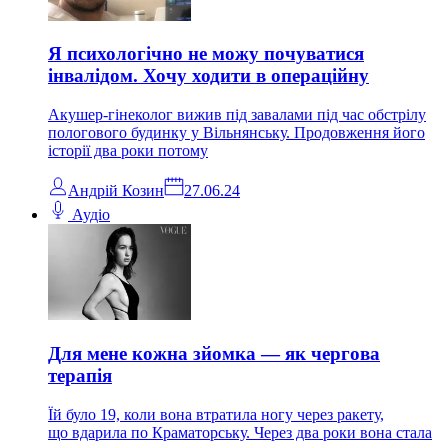
Я психологічно не можу почуватися
інвалідом. Хочу ходити в операційну
Акушер-гінеколог вижив під завалами під час обстрілу
пологового будинку у Вільнянську. Продовження його
історії два роки потому
Андрiй Козин
27.06.24
Аудіо
Для мене кожна зйомка — як чергова
терапія
Їй було 19, коли вона втратила ногу через ракету,
що вдарила по Краматорську. Через два роки вона стала