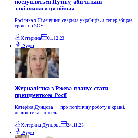
поступляться Путіну, аби тільки
закінчилася ця війна»
Росіянка з Німеччини сварила українців, а тепер збирає
гроші на ЗСУ
Катерина
01.12.23
Аудіо
Журналістка з Ржева планує стати
президенткою Росії
Катеріна Дунцова — про політичну роботу в країні,
де політика знищена
Катерина Дунцова
24.11.23
Аудіо