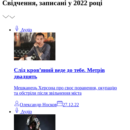
Свідчення, записані у 2022 році
Аудіо
Слід кров’яний веде до тебе. Метрів
двадцять
Мешканець Херсона про своє поранення, окупацію
та обстріли після звільнення міста
Олександр Носков
27.12.22
Аудіо