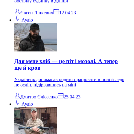
обстрілу будинку в Дніпрі
Євген Лінкевич
12.04.23
Аудіо
Для мене хліб — це піт і мозолі. А тепер
ще й кров
Українець допомагав родині працювати в полі й ледь
не осліп, підірвавшись на міні
Дмитро Єлісеєнко
25.04.23
Аудіо