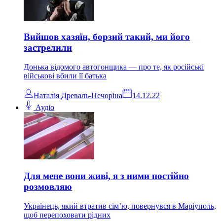
Вийшов хазяїн, борзий такий, ми його
застрелили
Донька відомого автогонщика — про те, як російські
військові вбили її батька
Наталія Древаль-Печоріна
14.12.22
Аудіо
Для мене вони живі, я з ними постійно
розмовляю
Українець, який втратив сім’ю, повернувся в Маріуполь,
щоб перепоховати рідних