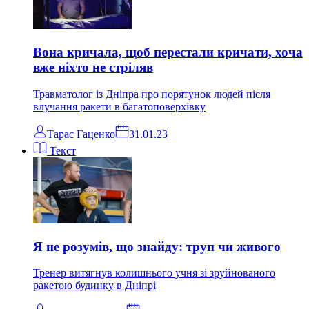
Вона кричала, щоб перестали кричати, хоча
вже ніхто не стріляв
Травматолог із Дніпра про порятунок людей після
влучання ракети в багатоповерхівку
Тарас Гаценко
31.01.23
Текст
Я не розумів, що знайду: труп чи живого
Тренер витягнув колишнього учня зі зруйнованого
ракетою будинку в Дніпрі