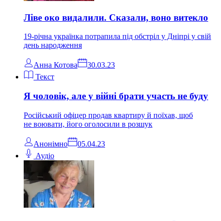
Ліве око видалили. Сказали, воно витекло
19-річна українка потрапила під обстріл у Дніпрі у свій
день народження
Анна Котова
30.03.23
Текст
Я чоловік, але у війні брати участь не буду
Російський офіцер продав квартиру й поїхав, щоб
не воювати, його оголосили в розшук
Анонімно
05.04.23
Аудіо