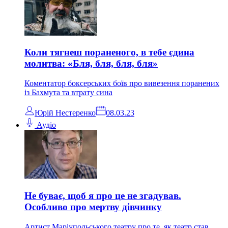
Коли тягнеш пораненого, в тебе єдина
молитва: «Бля, бля, бля, бля»
Коментатор боксерських боїв про вивезення поранених
із Бахмута та втрату сина
Юрій Нестеренко
08.03.23
Аудіо
Не буває, щоб я про це не згадував.
Особливо про мертву дівчинку
Артист Маріупольського театру про те, як театр став