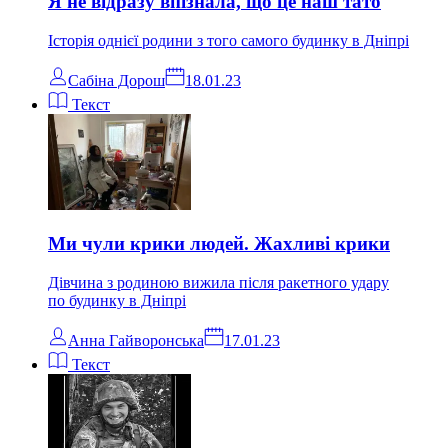
Я не відразу впізнала, що це наш тато
Історія однієї родини з того самого будинку в Дніпрі
Сабіна Дорош
18.01.23
Текст
Ми чули крики людей. Жахливі крики
Дівчина з родиною вижила після ракетного удару
по будинку в Дніпрі
Анна Гайворонська
17.01.23
Текст