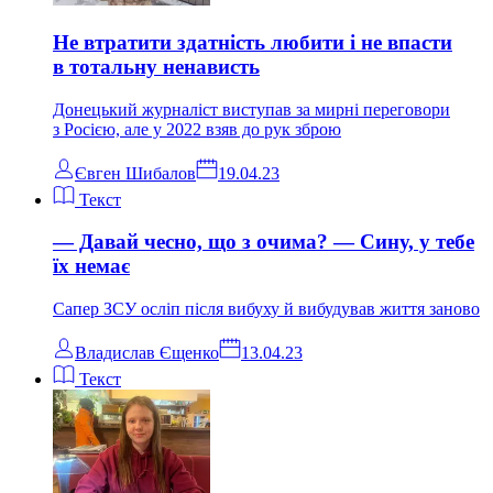
Не втратити здатність любити і не впасти
в тотальну ненависть
Донецький журналіст виступав за мирні переговори
з Росією, але у 2022 взяв до рук зброю
Євген Шибалов
19.04.23
Текст
— Давай чесно, що з очима? — Сину, у тебе
їх немає
Сапер ЗСУ осліп після вибуху й вибудував життя заново
Владислав Єщенко
13.04.23
Текст