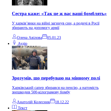
Сестра каже: «Так це ж вас ваші бомблять»
У харків’янки на війні загинув син, а родичі в Росії
збирають на допомогу армії
Олена Авілова
05.01.23
Аудіо
Зрозумів, що перебуваю на мінному полі
Харківський сапер збирався на пенсію, а натомість
знешкодив 500-кілограмову бомбу
Анатолій Колесник
18.12.22
Текст