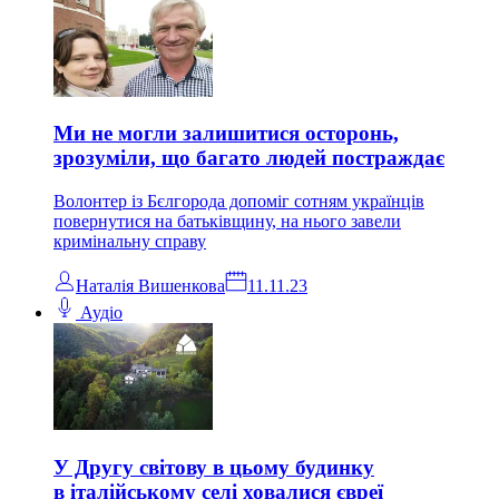
Ми не могли залишитися осторонь,
зрозуміли, що багато людей постраждає
Волонтер із Бєлгорода допоміг сотням українців
повернутися на батьківщину, на нього завели
кримінальну справу
Наталія Вишенкова
11.11.23
Аудіо
У Другу світову в цьому будинку
в італійському селі ховалися євреї