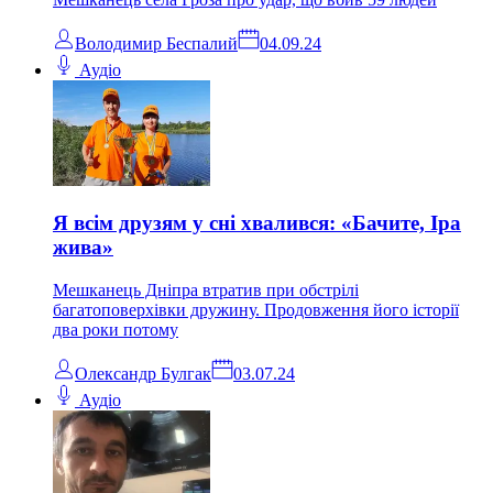
Володимир Беспалий
04.09.24
Аудіо
Я всім друзям у сні хвалився: «Бачите, Іра
жива»
Мешканець Дніпра втратив при обстрілі
багатоповерхівки дружину. Продовження його історії
два роки потому
Олександр Булгак
03.07.24
Аудіо