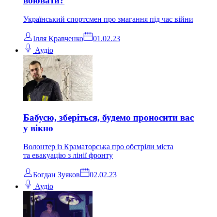
воювати?
Український спортсмен про змагання під час війни
Ілля Кравченко
01.02.23
Аудіо
Бабусю, зберіться, будемо проносити вас
у вікно
Волонтер із Краматорська про обстріли міста
та евакуацію з лінії фронту
Богдан Зуяков
02.02.23
Аудіо