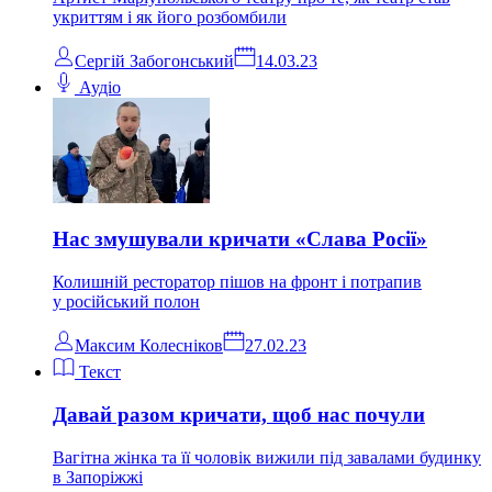
укриттям і як його розбомбили
Сергій Забогонський
14.03.23
Аудіо
Нас змушували кричати «Слава Росії»
Колишній ресторатор пішов на фронт і потрапив
у російський полон
Максим Колеснiков
27.02.23
Текст
Давай разом кричати, щоб нас почули
Вагітна жінка та її чоловік вижили під завалами будинку
в Запоріжжі