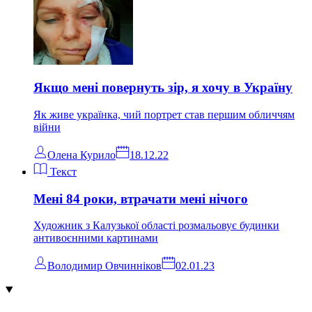
Якщо мені повернуть зір, я хочу в Україну
Як живе українка, чий портрет став першим обличчям
війни
Олена Курило
18.12.22
Текст
Мені 84 роки, втрачати мені нічого
Художник з Калузької області розмальовує будинки
антивоєнними картинами
Володимир Овчинніков
02.01.23