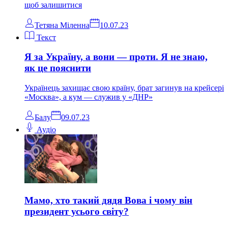
щоб залишитися
Тетяна Міленна
10.07.23
Текст
Я за Україну, а вони — проти. Я не знаю,
як це пояснити
Українець захищає свою країну, брат загинув на крейсері
«Москва», а кум — служив у «ДНР»
Балу
09.07.23
Аудіо
Мамо, хто такий дядя Вова і чому він
президент усього світу?