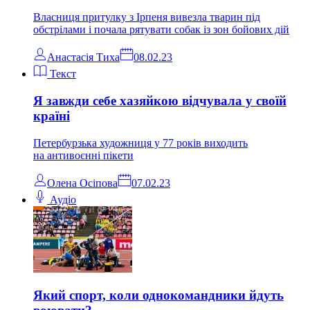
Власниця притулку з Ірпеня вивезла тварин під
обстрілами і почала рятувати собак із зон бойових дій
Анастасія Тиха
08.02.23
Текст
Я завжди себе хазяйкою відчувала у своїй
країні
Петербурзька художниця у 77 років виходить
на антивоєнні пікети
Олена Осіпова
07.02.23
Аудіо
Який спорт, коли однокомандники йдуть