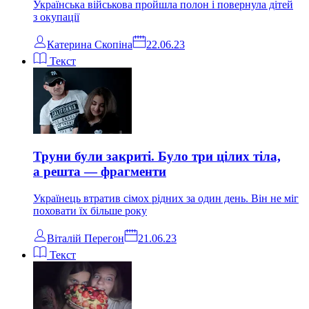
Українська військова пройшла полон і повернула дітей
з окупації
Катерина Скопіна
22.06.23
Текст
Труни були закриті. Було три цілих тіла,
а решта — фрагменти
Українець втратив сімох рідних за один день. Він не міг
поховати їх більше року
Віталій Перегон
21.06.23
Текст