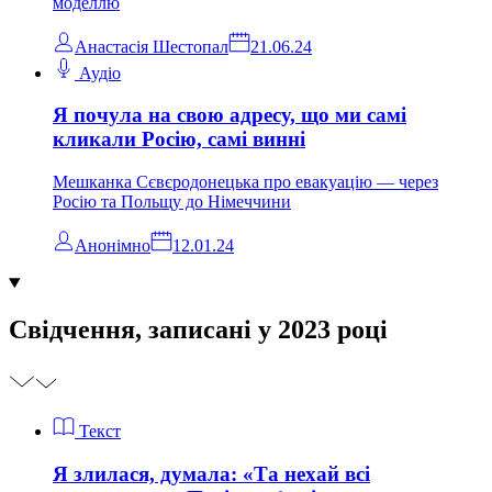
моделлю
Анастасія Шестопал
21.06.24
Аудіо
Я почула на свою адресу, що ми самі
кликали Росію, самі винні
Мешканка Сєвєродонецька про евакуацію — через
Росію та Польщу до Німеччини
Анонімно
12.01.24
Свідчення, записані у 2023 році
Текст
Я злилася, думала: «Та нехай всі