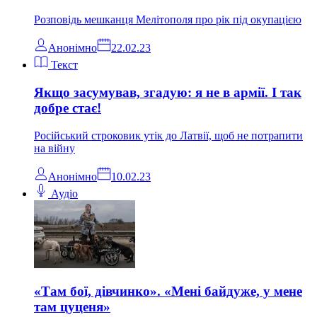
Розповідь мешканця Мелітополя про рік під окупацією
Анонімно
22.02.23
Текст
Якщо засумував, згадую: я не в армії. І так
добре стає!
Російський строковик утік до Латвії, щоб не потрапити
на війну
Анонімно
10.02.23
Аудіо
«Там бої, дівчинко». «Мені байдуже, у мене
там цуценя»