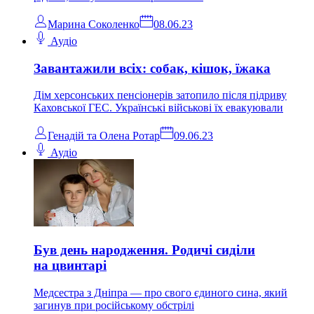
Марина Соколенко
08.06.23
Аудіо
Завантажили всіх: собак, кішок, їжака
Дім херсонських пенсіонерів затопило після підриву
Каховської ГЕС. Українські військові їх евакуювали
Генадій та Олена Ротар
09.06.23
Аудіо
Був день народження. Родичі сиділи
на цвинтарі
Медсестра з Дніпра — про свого єдиного сина, який
загинув при російському обстрілі