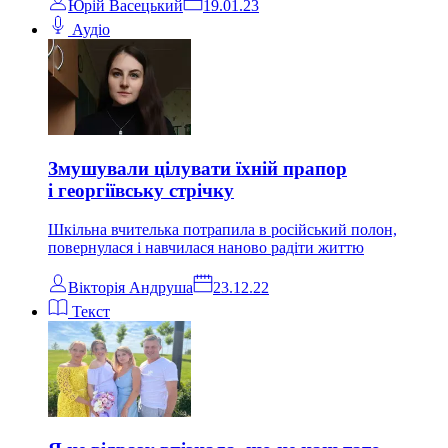
Юрій Васецький
19.01.23
Аудіо
Змушували цілувати їхній прапор
і георгіївську стрічку
Шкільна вчителька потрапила в російський полон,
повернулася і навчилася наново радіти життю
Вікторія Андруша
23.12.22
Текст