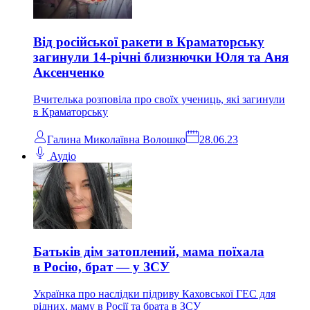
Від російської ракети в Краматорську
загинули 14-річні близнючки Юля та Аня
Аксенченко
Вчителька розповіла про своїх учениць, які загинули
в Краматорську
Галина Миколаївна Волошко
28.06.23
Аудіо
Батьків дім затоплений, мама поїхала
в Росію, брат — у ЗСУ
Українка про наслідки підриву Каховської ГЕС для
рідних, маму в Росії та брата в ЗСУ