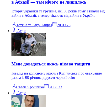
в Абхазії — там нічого не лишилось
Історія українки та грузина, які 30 років тому втікали від
війни в Абхазії, а тепер тікають від війни в Україні
Тетяна та Заурі Квірая
20.09.23
Аудіо
Мене доведеться якось цікаво тащити
Інвалід на колісному кріслі з Куп’янська про евакуацію
разом із 98-річним дідусем через Росію
Євген Ярошенко
31.08.23
Аудіо