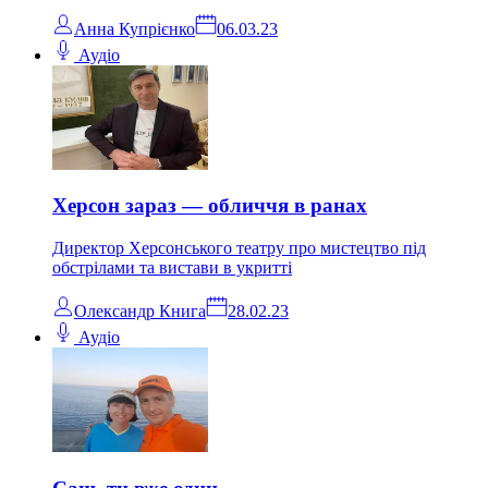
Анна Купрієнко
06.03.23
Аудіо
Херсон зараз — обличчя в ранах
Директор Херсонського театру про мистецтво під
обстрілами та вистави в укритті
Олександр Книга
28.02.23
Аудіо