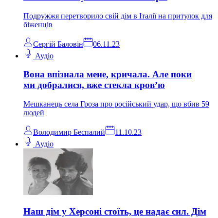
Подружжя перетворило свій дім в Італії на притулок для
біженців
Сергій Баловін
06.11.23
Аудіо
Вона впізнала мене, кричала. Але поки
ми добралися, вже стекла кров’ю
Мешканець села Гроза про російський удар, що вбив 59
людей
Володимир Беспалий
11.10.23
Аудіо
Наш дім у Херсоні стоїть, це надає сил. Дім