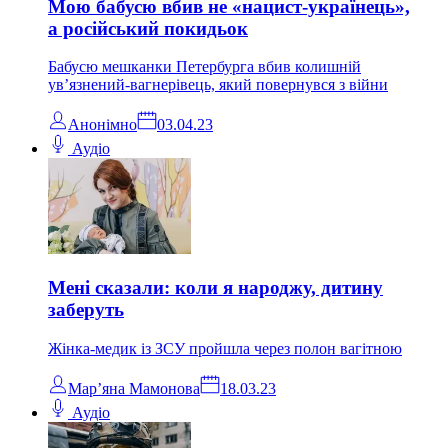
Мою бабусю вбив не «нацист-українець»,
а російський покидьок
Бабусю мешканки Петербурга вбив колишній
ув’язнений-вагнерівець, який повернувся з війни
Анонімно
03.04.23
Аудіо
Мені сказали: коли я народжу, дитину
заберуть
Жінка-медик із ЗСУ пройшла через полон вагітною
Мар’яна Мамонова
18.03.23
Аудіо