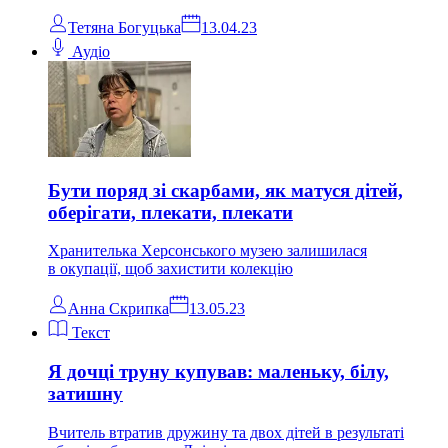
Тетяна Богуцька
13.04.23
Аудіо
Бути поряд зі скарбами, як матуся дітей,
оберігати, плекати, плекати
Хранителька Херсонського музею залишилася
в окупації, щоб захистити колекцію
Анна Скрипка
13.05.23
Текст
Я дочці труну купував: маленьку, білу,
затишну
Вчитель втратив дружину та двох дітей в результаті