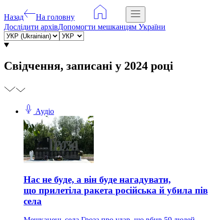
Назад
На головну
Дослідити архів
Допомогти мешканцям України
Свідчення, записані у 2024 році
Аудіо
Нас не буде, а він буде нагадувати,
що прилетіла ракета російська й убила пів
села
Мешканець села Гроза про удар, що вбив 59 людей