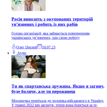
Росія вивозить з окупованих територій
ув’язнених і робить із них рабів
Голова організації, яка займається поверненням
українських ув’язнених, про свою роботу
Олег Цвілий
10.07.23
Аудіо
Ти як спартанська дружина. Якщо я загину,
буде боляче, але ти переживеш
Москвичка переїхала до чоловіка-військового в Україну.
У травні 2022 він загинув, тепер вона бореться за те,