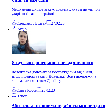
Саш, ти вже один
Мешканець Дніпра згадує дружину, яка загинула при
ударі по багатоповерхівці
Олександр Булгак
27.02.23
Аудіо
Я від своєї донецькості не відмовляюся
Волонтерка допомагала постраждалим від війни,
за що її депортували з Донецька. Вона продовжила
допомагати жителям Донбасу
Ольга Коссе
23.02.23
Текст
Аби тільки не впіймали, аби тільки не здали